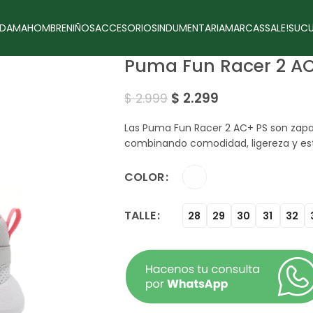
DAMA
HOMBRE
NIÑOS
ACCESORIOS
INDUMENTARIA
MARCAS
SALE!
SUCU
Puma Fun Racer 2 AC
$
2.299
$
2.999
Las Puma Fun Racer 2 AC+ PS son zapat
combinando comodidad, ligereza y esti
COLOR
TALLE
28
29
30
31
32