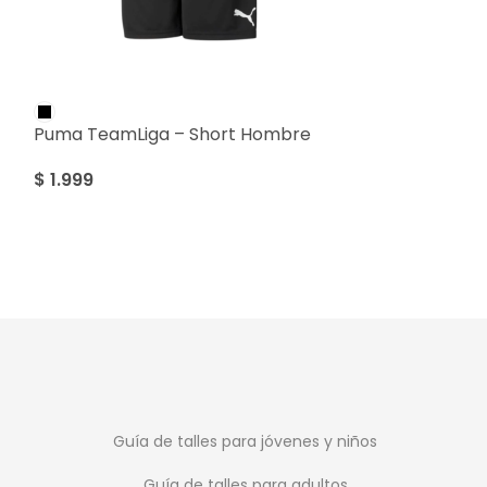
Puma TeamLiga – Short Hombre
Puma Peñarol 
Hombre
$
1.999
$
1.799
Guía de talles para jóvenes y niños
Guía de talles para adultos