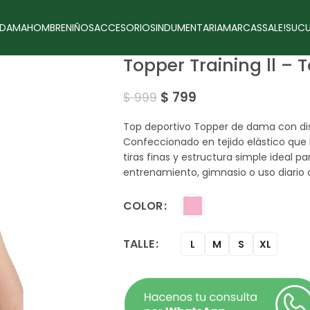
DAMA
HOMBRE
NIÑOS
ACCESORIOS
INDUMENTARIA
MARCAS
SALE!
SUCU
Topper Training ll –
$
799
$
999
Top deportivo Topper de dama con dis
Confeccionado en tejido elástico que
tiras finas y estructura simple ideal
entrenamiento, gimnasio o uso diario c
COLOR
TALLE
L
M
S
XL