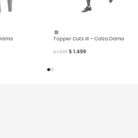
SALE
 Dama
Topper Cuts III – Calza Dama
$
1.499
$
1.999