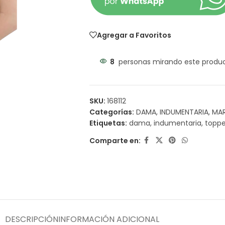
Agregar a Favoritos
8
personas mirando este produ
SKU:
168112
Categorías:
DAMA
,
INDUMENTARIA
,
MA
Etiquetas:
dama
,
indumentaria
,
toppe
Comparte en:
DESCRIPCIÓN
INFORMACIÓN ADICIONAL