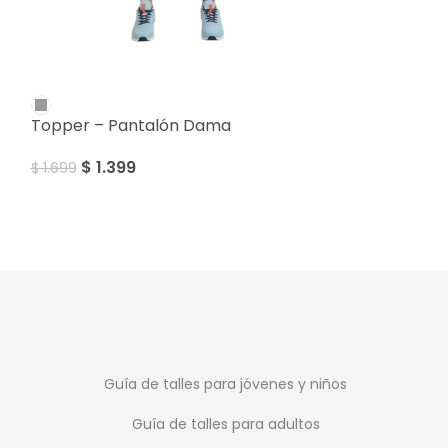
SALE
SALE
Topper – Pantalón Dama
Topper Train
$
1.399
$
1.499
$
1.699
$
2.299
Guía de talles para jóvenes y niños
Guía de talles para adultos