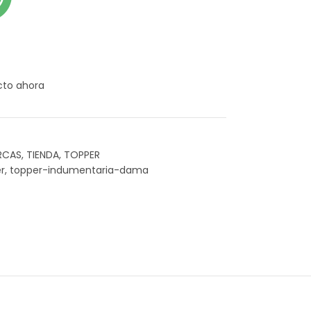
cto ahora
RCAS
,
TIENDA
,
TOPPER
r
,
topper-indumentaria-dama