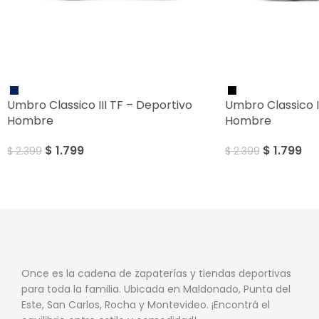
SALE
SALE
Umbro Classico III TF – Deportivo
Umbro Classico I
Hombre
Hombre
$
1.799
$
1.799
$
2.399
$
2.399
Once es la cadena de zapaterías y tiendas deportivas
para toda la familia. Ubicada en Maldonado, Punta del
Este, San Carlos, Rocha y Montevideo. ¡Encontrá el