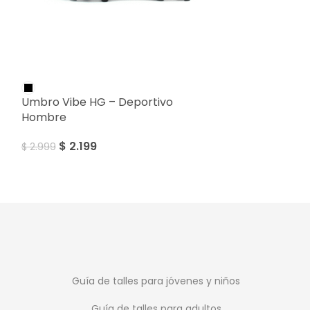
SALE
SALE
Umbro Vibe HG – Deportivo
Umbro Touch 
Hombre
Hombre
$
2.199
$
2.399
$
2.999
$
3.299
Guía de talles para jóvenes y niños
Guía de talles para adultos