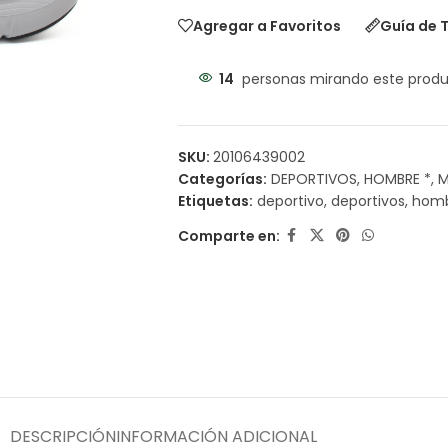
Agregar a Favoritos
Guía de T
14
personas mirando este prod
SKU:
20106439002
Categorías:
DEPORTIVOS
,
HOMBRE *
,
M
Etiquetas:
deportivo
,
deportivos
,
hom
Comparte en:
DESCRIPCIÓN
INFORMACIÓN ADICIONAL