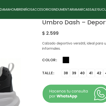
DAMA
HOMBRE
NIÑOS
ACCESORIOS
INDUMENTARIA
MARCAS
SALE!
SUCU
Umbro Dash – Depor
$
2.599
Calzado deportivo versátil, ideal para
informales.
COLOR
TALLE
38
39
40
41
42