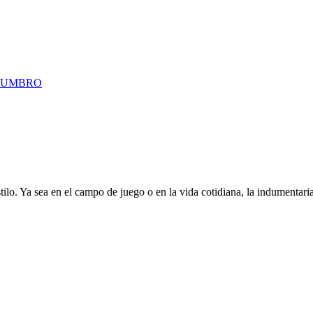
HEAD
IPANEMA
JANSPORT
KAPPA
KIDS CLUB
DURAL
UMBRO
ECKO UNLTD.
FREEWAY
GOAL
HAVAIANAS
HEAD
IPANEMA
JANSPORT
KAPPA
KIDS CLUB
lo. Ya sea en el campo de juego o en la vida cotidiana, la indumentaria
LAS OREIRO
LE GROUPE
LEVE COMFORT
LINCOLN’S
LOMBARDINO
M
MARVEL
MAXIMUM
MAYRA