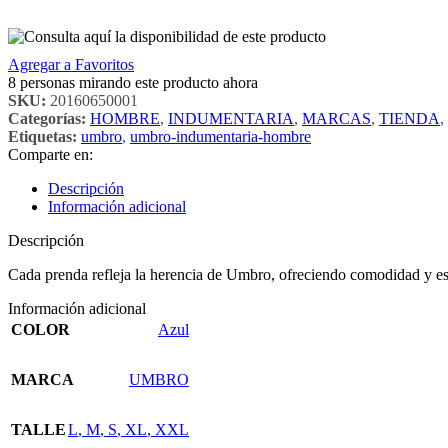
Agregar a Favoritos
8
personas mirando este producto ahora
SKU:
20160650001
Categorías:
HOMBRE
,
INDUMENTARIA
,
MARCAS
,
TIENDA
,
Etiquetas:
umbro
,
umbro-indumentaria-hombre
Comparte en:
Descripción
Información adicional
Descripción
Cada prenda refleja la herencia de Umbro, ofreciendo comodidad y esti
Información adicional
COLOR
Azul
MARCA
UMBRO
TALLE
L
,
M
,
S
,
XL
,
XXL