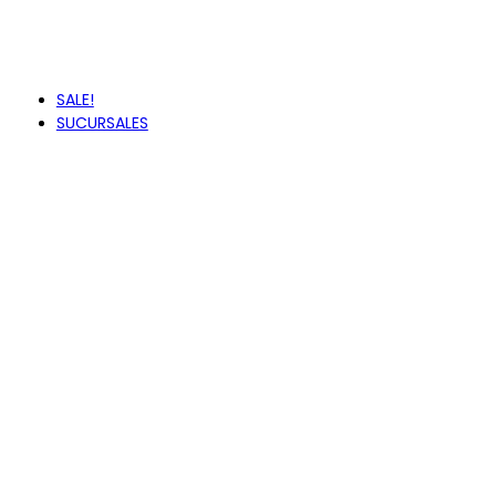
VANS
VUDALFOR
ZAXY
SALE!
SUCURSALES