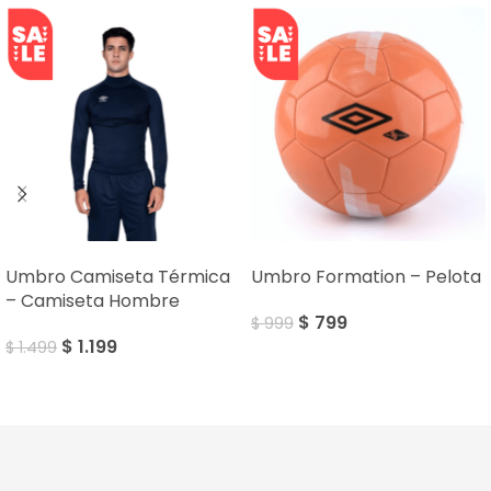
SALE
SALE
Umbro Camiseta Térmica
Umbro Formation – Pelota
– Camiseta Hombre
$
799
$
999
$
1.199
$
1.499