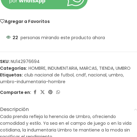
Agregar a Favoritos
22
personas mirando este producto ahora
SKU:
NU142976694
Categorías:
HOMBRE
,
INDUMENTARIA
,
MARCAS
,
TIENDA
,
UMBRO
Etiquetas:
club nacional de futbol
,
cndf
,
nacional
,
umbro
,
umbro-indumentaria-hombre
Comparte en:
Descripción
Cada prenda refleja la herencia de Umbro, ofreciendo
comodidad y estilo. Ya sea en el campo de juego o en la vida
cotidiana, la indumentaria Umbro te mantiene a la moda sin
sacrificar el rendimiento.