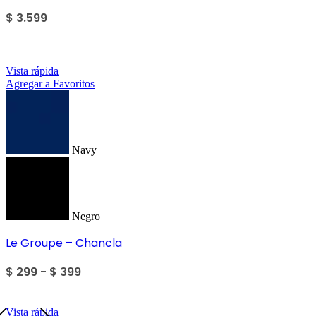
$
3.599
Sale
Vista rápida
Agregar a Favoritos
Navy
Negro
Le Groupe – Chancla
$
299
-
$
399
Vista rápida