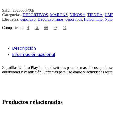
SKU:
202065070dr
Categorías:
DEPORTIVOS
,
MARCAS
,
NIÑOS *
,
TIENDA
,
UM
Etiquetas:
deportivo
,
Deportivo niños
,
deportivos
,
Futbol-niño
,
Niño
Comparte en:
Descripción
Información adicional
Zapatillas Umbro Play Junior, diseñadas para los más chicos que busca
durabilidad y ventilación. Perfectas para uso diario y actividades re
Productos relacionados