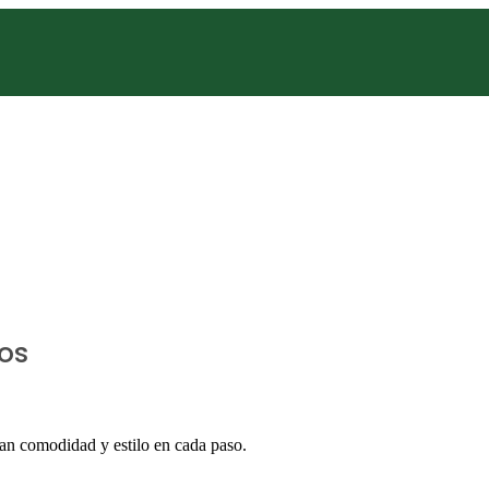
ADIDAS
ARENA
AZALEIA
BARBIE
BOCCATO
CARTAGO
CHANCE
CONVERSE
CROCS
DISNEY
ADIDAS
ARENA
AZALEIA
BARBIE
BOCCATO
CARTAGO
CHANCE
os
CONVERSE
CROCS
DISNEY
DURAL
ECKO UNLTD.
FREEWAY
an comodidad y estilo en cada paso.
GOAL
HAVAIANAS