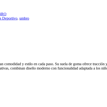
LAS OREIRO
LE GROUPE
LEVE COMFORT
BRO
LINCOLN’S
s Deportivo
,
umbro
LOMBARDINO
M
MARVEL
MAXIMUM
MAYRA
MIKAELA
MORMAII
NEW BALANCE
NEW ERA
NIKE
OLYMPIKUS
n comodidad y estilo en cada paso. Su suela de goma ofrece tracción y s
OSADA
creativas, combinan diseño moderno con funcionalidad adaptada a los niñ
PADDOCK
PANAMA JACK
PICCADILLY
PUMA
MORMAII
NEW BALANCE
NEW ERA
NIKE
OLYMPIKUS