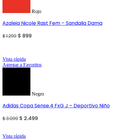
Rojo
Azaleia Nicole Rast Fem – Sandalia Dama
$
899
$
1.299
Sale
Vista rápida
Agregar a Favoritos
Negro
Adidas Copa Sense.4 FxG J – Deportivo Niño
$
2.499
$
3.099
Vista rápida