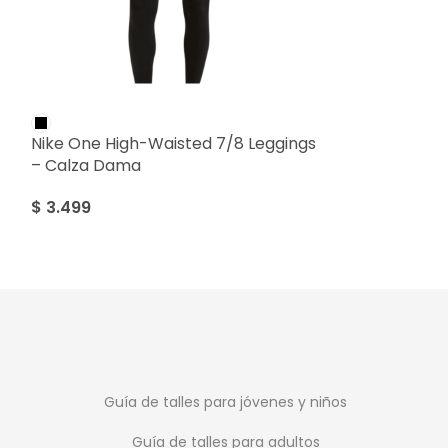
Nike One High-Waisted 7/8 Leggings
Nike Pro Train
– Calza Dama
Hombre
$
3.499
$
2.499
Guía de talles para jóvenes y niños
Guía de talles para adultos