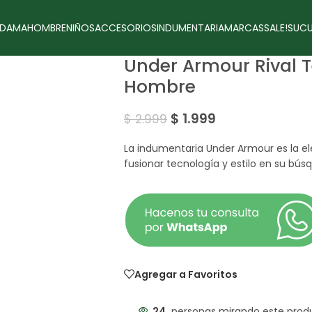
DAMA
HOMBRE
NIÑOS
ACCESORIOS
INDUMENTARIA
MARCAS
SALE!
SUCU
Under Armour Rival T
Hombre
$
1.999
$
2.999
La indumentaria Under Armour es la el
fusionar tecnología y estilo en su bús
Agregar a Favoritos
24
personas mirando este prod