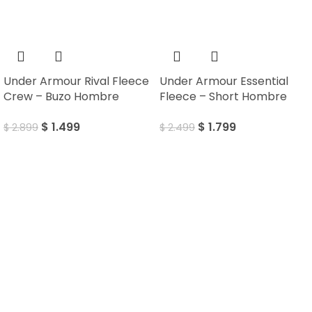
SALE
SALE
Under Armour Rival Fleece
Under Armour Essential
Crew – Buzo Hombre
Fleece – Short Hombre
$
1.499
$
1.799
$
2.899
$
2.499