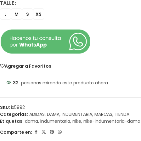
TALLE
L
M
S
XS
Agregar a Favoritos
32
personas mirando este producto ahora
SKU:
ix5992
Categorías:
ADIDAS
,
DAMA
,
INDUMENTARIA
,
MARCAS
,
TIENDA
Etiquetas:
dama
,
indumentaria
,
nike
,
nike-indumentaria-dama
Comparte en: