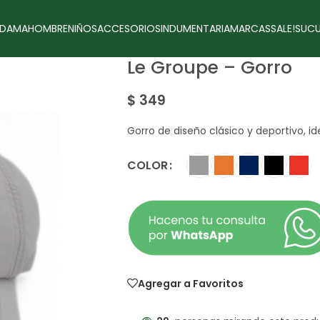
DAMA
HOMBRE
NIÑOS
ACCESORIOS
INDUMENTARIA
MARCAS
SALE!
SUCU
Le Groupe – Gorro
$
349
Gorro de diseño clásico y deportivo, ide
COLOR
Agregar a Favoritos