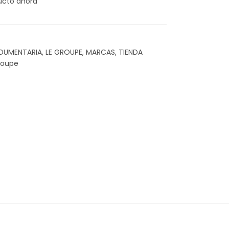
ucto ahora
NDUMENTARIA
,
LE GROUPE
,
MARCAS
,
TIENDA
roupe