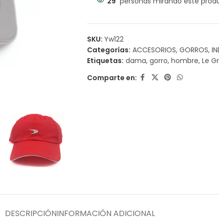
29
personas mirando este prod
SKU:
Yw122
Categorías:
ACCESORIOS
,
GORROS
,
I
Etiquetas:
dama
,
gorro
,
hombre
,
Le G
Comparte en:
DESCRIPCIÓN
INFORMACIÓN ADICIONAL