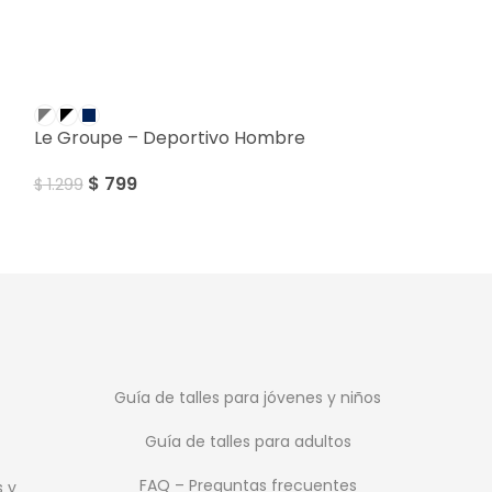
SALE
Le Groupe – D
Le Groupe – Deportivo Hombre
$
799
$
799
$
1.299
Guía de talles para jóvenes y niños
Guía de talles para adultos
FAQ – Preguntas frecuentes
s y