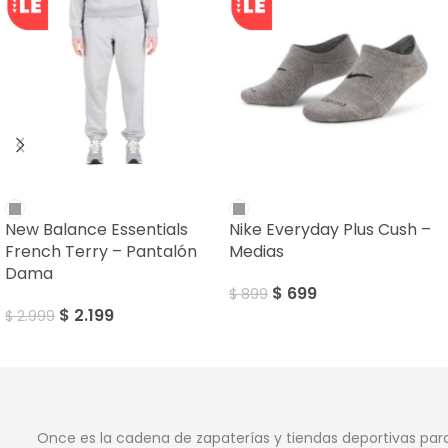
SALE
SALE
New Balance Essentials
Nike Everyday Plus Cush –
French Terry – Pantalón
Medias
Dama
$
699
$
899
$
2.199
$
2.999
Once es la cadena de zapaterías y tiendas deportivas par