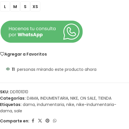
L
M
S
XS
Agregar a Favoritos
11
personas mirando este producto ahora
SKU:
DD1101010
Categorías:
DAMA
,
INDUMENTARIA
,
NIKE
,
ON SALE
,
TIENDA
Etiquetas:
dama
,
indumentaria
,
nike
,
nike-indumentaria-
dama
,
sale
Comparte en: