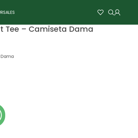
RSALES
it Tee – Camiseta Dama
a Dama