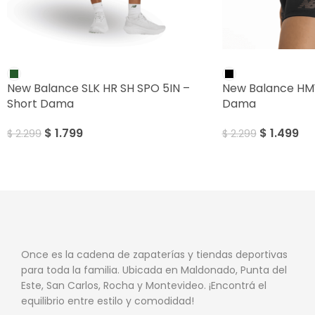
SALE
SALE
New Balance SLK HR SH SPO 5IN –
New Balance HMY
Short Dama
Dama
$
1.799
$
1.499
$
2.299
$
2.299
Once es la cadena de zapaterías y tiendas deportivas
para toda la familia. Ubicada en Maldonado, Punta del
Este, San Carlos, Rocha y Montevideo. ¡Encontrá el
equilibrio entre estilo y comodidad!