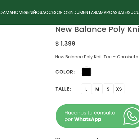
DAMA
HOMBRE
NIÑOS
ACCESORIOS
INDUMENTARIA
MARCAS
SALE!
SUCU
New Balance Poly Kn
$
1.399
New Balance Poly Knit Tee – Camiset
COLOR
TALLE
L
M
S
XS