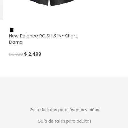
SALE
SALE
New Balance RC SH 3 IN- Short
New Balance Sp
Dama
3″ – Short Da
$
2.499
$
1.499
$
3.399
$
2.199
Guía de talles para jóvenes y niños
Guía de talles para adultos