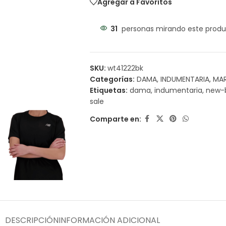
Agregar a Favoritos
31
personas mirando este produ
SKU:
wt41222bk
Categorías:
DAMA
,
INDUMENTARIA
,
MA
Etiquetas:
dama
,
indumentaria
,
new-
sale
Comparte en:
DESCRIPCIÓN
INFORMACIÓN ADICIONAL