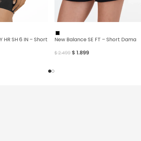
SALE
 HR SH 6 IN – Short
New Balance SE FT – Short Dama
$
1.899
$
2.499