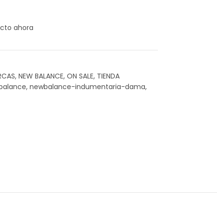
cto ahora
RCAS
,
NEW BALANCE
,
ON SALE
,
TIENDA
balance
,
newbalance-indumentaria-dama
,