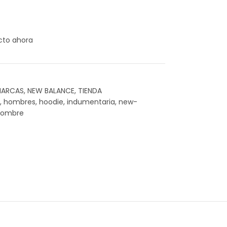
cto ahora
ARCAS
,
NEW BALANCE
,
TIENDA
,
hombres
,
hoodie
,
indumentaria
,
new-
hombre