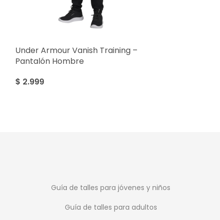
Under Armour Vanish Training –
Under Armour 
Pantalón Hombre
Camiseta Ho
$
2.999
$
2.999
Guía de talles para jóvenes y niños
Guía de talles para adultos