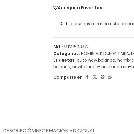
Agregar a Favoritos
11
personas mirando este produ
SKU:
MT41508AG
Categorías:
HOMBRE
,
INDUMENTARIA
,
M
Etiquetas:
buzo new balance
,
hombre
balance
,
newbalance-indumentaria-
Comparte en:
DESCRIPCIÓN
INFORMACIÓN ADICIONAL