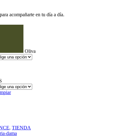
HAVAIANAS
HEAD
para acompañarte en tu día a día.
IPANEMA
JANSPORT
KAPPA
KIDS CLUB
DURAL
ECKO UNLTD.
FREEWAY
Oliva
GOAL
HAVAIANAS
HEAD
IPANEMA
JANSPORT
S
KAPPA
KIDS CLUB
mpiar
LAS OREIRO
LE GROUPE
LEVE COMFORT
LINCOLN’S
LOMBARDINO
M
MARVEL
NCE
,
TIENDA
MAXIMUM
ria-dama
MAYRA