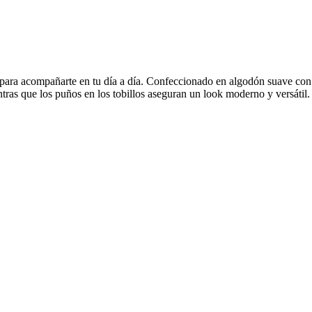
MIKAELA
LAS OREIRO
LE GROUPE
LEVE COMFORT
LINCOLN’S
LOMBARDINO
para acompañarte en tu día a día. Confeccionado en algodón suave con 
M
ras que los puños en los tobillos aseguran un look moderno y versátil. Id
MARVEL
MAXIMUM
MAYRA
MIKAELA
MORMAII
NEW BALANCE
NEW ERA
NIKE
OLYMPIKUS
OSADA
PADDOCK
PANAMA JACK
PICCADILLY
PUMA
MORMAII
NEW BALANCE
NEW ERA
NIKE