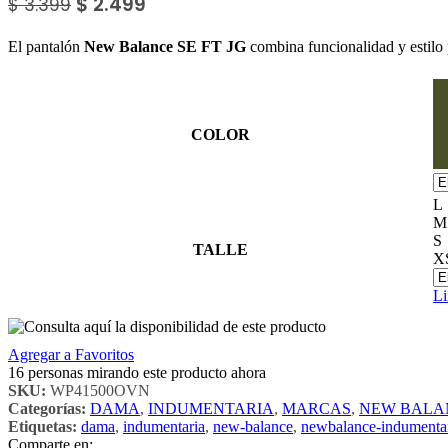
$
2.499
$
3.399
El pantalón
New Balance SE FT JG
combina funcionalidad y estilo 
COLOR
L
M
S
TALLE
X
Li
Agregar a Favoritos
16
personas mirando este producto ahora
SKU:
WP41500OVN
Categorías:
DAMA
,
INDUMENTARIA
,
MARCAS
,
NEW BALA
Etiquetas:
dama
,
indumentaria
,
new-balance
,
newbalance-indumenta
Comparte en: