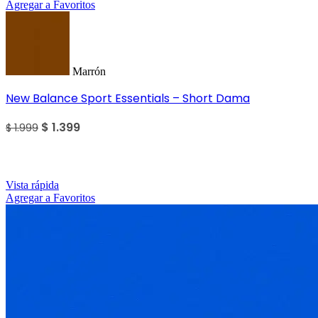
Agregar a Favoritos
Marrón
New Balance Sport Essentials – Short Dama
$
1.399
$
1.999
SALE
Vista rápida
Agregar a Favoritos