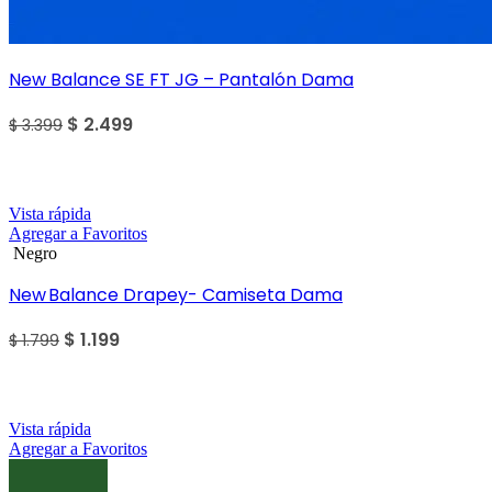
New Balance SE FT JG – Pantalón Dama
$
2.499
$
3.399
SALE
Vista rápida
Agregar a Favoritos
Negro
New Balance Drapey- Camiseta Dama
$
1.199
$
1.799
SALE
Vista rápida
Agregar a Favoritos