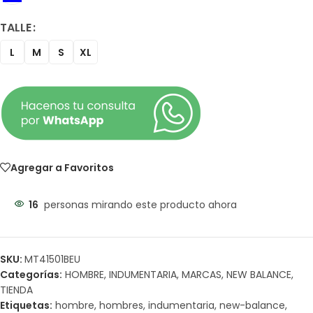
TALLE
L
M
S
XL
Agregar a Favoritos
16
personas mirando este producto ahora
SKU:
MT41501BEU
Categorías:
HOMBRE
,
INDUMENTARIA
,
MARCAS
,
NEW BALANCE
,
TIENDA
Etiquetas:
hombre
,
hombres
,
indumentaria
,
new-balance
,