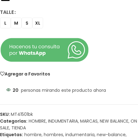
TALLE
L
M
S
XL
Agregar a Favoritos
20
personas mirando este producto ahora
SKU:
MT41501bk
Categorías:
HOMBRE
,
INDUMENTARIA
,
MARCAS
,
NEW BALANCE
,
ON
SALE
,
TIENDA
Etiquetas:
hombre
,
hombres
,
indumentaria
,
new-balance
,