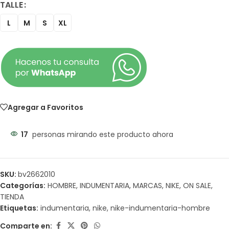
TALLE
L
M
S
XL
Agregar a Favoritos
17
personas mirando este producto ahora
SKU:
bv2662010
Categorías:
HOMBRE
,
INDUMENTARIA
,
MARCAS
,
NIKE
,
ON SALE
,
TIENDA
Etiquetas:
indumentaria
,
nike
,
nike-indumentaria-hombre
Comparte en: