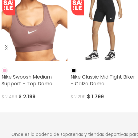
SALE
SALE
Nike Swoosh Medium
Nike Classic Mid Tight Biker
Support – Top Dama
– Calza Dama
$
2.199
$
1.799
$
2.499
$
2.299
Once es la cadena de zapaterías y tiendas deportivas par