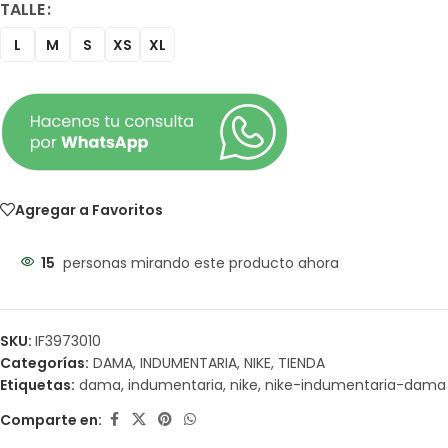
TALLE
L
M
S
XS
XL
Agregar a Favoritos
15
personas mirando este producto ahora
SKU:
IF3973010
Categorías:
DAMA
,
INDUMENTARIA
,
NIKE
,
TIENDA
Etiquetas:
dama
,
indumentaria
,
nike
,
nike-indumentaria-dama
Comparte en: