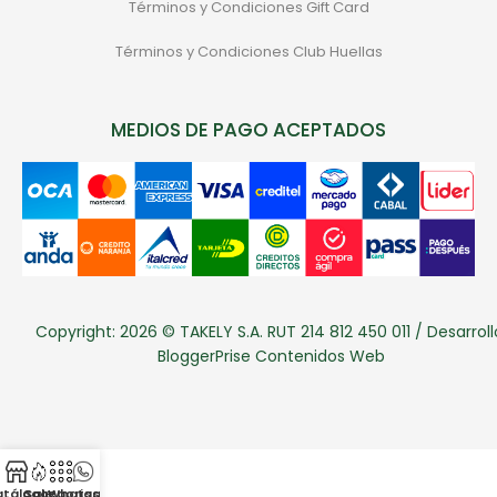
Términos y Condiciones Gift Card
Términos y Condiciones Club Huellas
MEDIOS DE PAGO ACEPTADOS
Copyright: 2026 © TAKELY S.A. RUT 214 812 450 011 / Desarroll
BloggerPrise Contenidos Web
atálogo
Categorias
Sale
Whatsapp