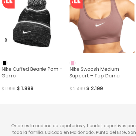
SALE
SALE
Nike Cuffed Beanie Pom –
Nike Swoosh Medium
Gorro
Support – Top Dama
$
1.899
$
2.199
$
1.999
$
2.499
Once es la cadena de zapaterías y tiendas deportivas par
toda la familia. Ubicada en Maldonado, Punta del Este, San