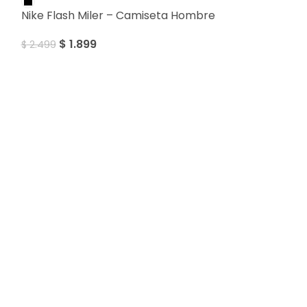
Nike Flash Miler – Camiseta Hombre
$
1.899
$
2.499
SALE
Nike Flash Mi
$
1.899
$
2.499