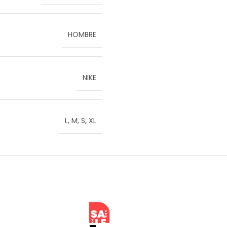
HOMBRE
NIKE
L
,
M
,
S
,
XL
SALE