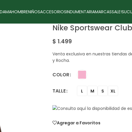
DAMA
HOMBRE
NIÑOS
ACCESORIOS
INDUMENTARIA
MARCAS
SALE!
SUCU
Nike Sportswear Clu
$
1.499
Venta exclusiva en nuestras tiendas 
y Rocha.
COLOR
TALLE
L
M
S
XL
Agregar a Favoritos