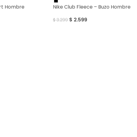
ort Hombre
Nike Club Fleece – Buzo Hombre
$
2.599
$
3.299