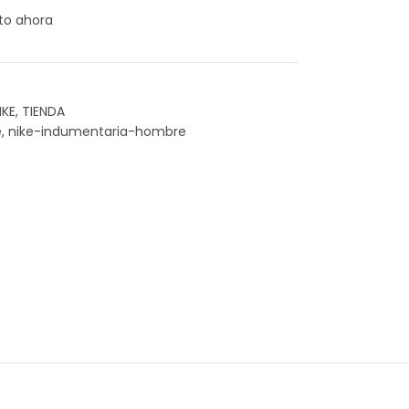
to ahora
IKE
,
TIENDA
e
,
nike-indumentaria-hombre