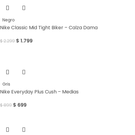
Negro
Nike Classic Mid Tight Biker – Calza Dama
$
1.799
$
2.299
Sale
Gris
Nike Everyday Plus Cush – Medias
$
699
$
899
Sale