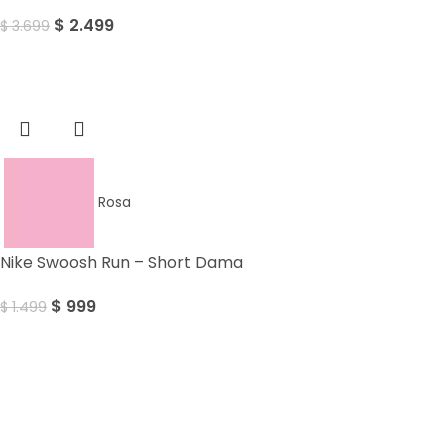
$
2.499
$
3.699
Sale
Rosa
Nike Swoosh Run – Short Dama
$
999
$
1.499