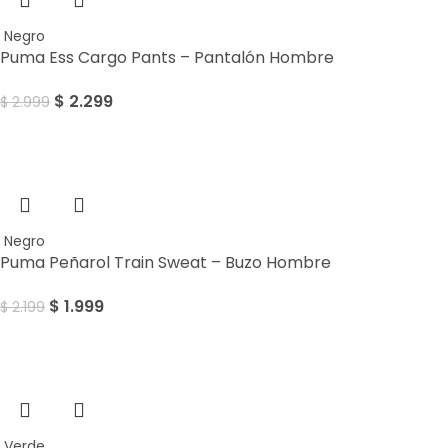
Negro
Puma Ess Cargo Pants – Pantalón Hombre
$
2.299
$
2.999
Sale
Negro
Puma Peñarol Train Sweat – Buzo Hombre
$
1.999
$
2.199
Sale
Verde