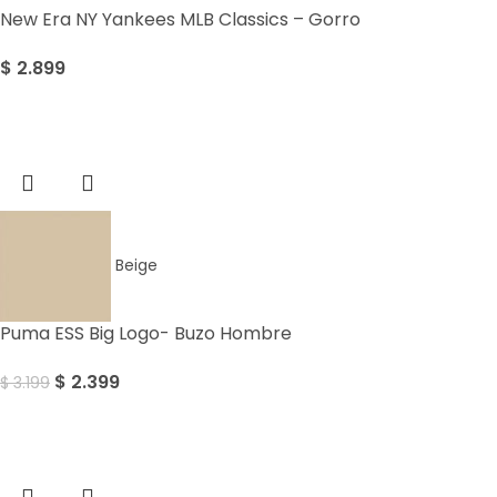
New Era NY Yankees MLB Classics – Gorro
$
2.899
Sale
Beige
Puma ESS Big Logo- Buzo Hombre
$
2.399
$
3.199
Sale