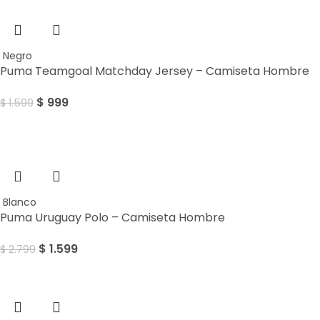
Negro
Puma Teamgoal Matchday Jersey – Camiseta Hombre
$
999
$
1.599
Sale
Blanco
Puma Uruguay Polo – Camiseta Hombre
$
1.599
$
2.799