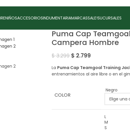
RE
NIÑOS
ACCESORIOS
INDUMENTARIA
MARCAS
SALE!
SUCURSALES
Puma Cap Teamgoal 
Campera Hombre
$
2.799
$
3.299
La
Puma Cap Teamgoal Training Jac
entrenamientos al aire libre o en el gi
Negro
COLOR
L
M
S