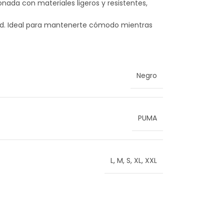
nada con materiales ligeros y resistentes,
lidad. Ideal para mantenerte cómodo mientras
Negro
PUMA
L
,
M
,
S
,
XL
,
XXL