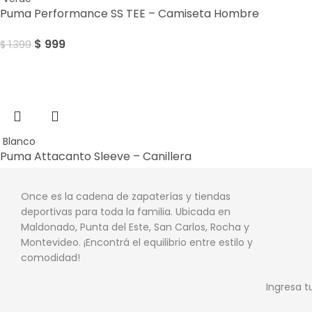
Puma Performance SS TEE – Camiseta Hombre
$
999
$
1.399
Sale
Blanco
Puma Attacanto Sleeve – Canillera
$
999
$
1.299
Once es la cadena de zapaterías y tiendas
deportivas para toda la familia. Ubicada en
Maldonado, Punta del Este, San Carlos, Rocha y
Montevideo. ¡Encontrá el equilibrio entre estilo y
comodidad!
Ingresa t