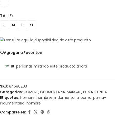
TALLE
L
M
S
XL
Agregar a Favoritos
18
personas mirando este producto ahora
SKU:
84580203
Categorías:
HOMBRE
,
INDUMENTARIA
,
MARCAS
,
PUMA
,
TIENDA
Etiquetas:
hombre
,
hombres
,
indumentaria
,
puma
,
puma-
indumentaria-hombre
Comparte en: