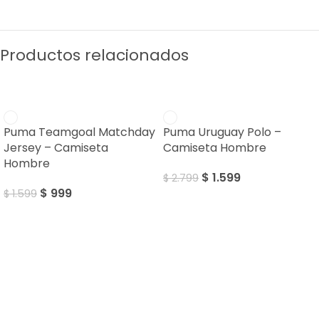
Productos relacionados
SALE
SALE
Puma Teamgoal Matchday
Puma Uruguay Polo –
Jersey – Camiseta
Camiseta Hombre
Hombre
$
1.599
$
2.799
$
999
$
1.599