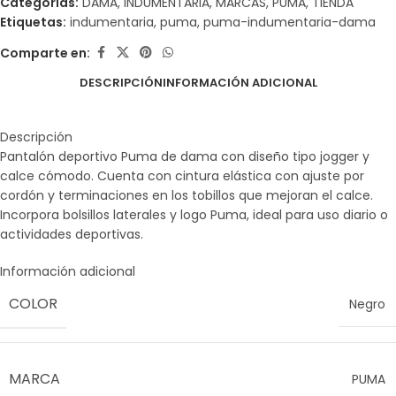
Categorías:
DAMA
,
INDUMENTARIA
,
MARCAS
,
PUMA
,
TIENDA
Etiquetas:
indumentaria
,
puma
,
puma-indumentaria-dama
Comparte en:
DESCRIPCIÓN
INFORMACIÓN ADICIONAL
Descripción
Pantalón deportivo Puma de dama con diseño tipo jogger y
calce cómodo. Cuenta con cintura elástica con ajuste por
cordón y terminaciones en los tobillos que mejoran el calce.
Incorpora bolsillos laterales y logo Puma, ideal para uso diario o
actividades deportivas.
Información adicional
COLOR
Negro
MARCA
PUMA