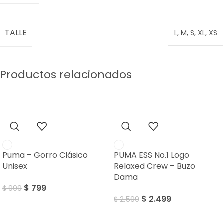
TALLE
L
,
M
,
S
,
XL
,
XS
Productos relacionados
SALE
SALE
Puma – Gorro Clásico
PUMA ESS No.1 Logo
Unisex
Relaxed Crew – Buzo
Dama
$
799
$
999
$
2.499
$
2.599