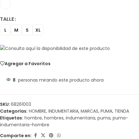
TALLE
L
M
S
XL
Agregar a Favoritos
8
personas mirando este producto ahora
SKU:
68261003
Categorías:
HOMBRE
,
INDUMENTARIA
,
MARCAS
,
PUMA
,
TIENDA
Etiquetas:
hombre
,
hombres
,
indumentaria
,
puma
,
puma-
indumentaria-hombre
Comparte en: