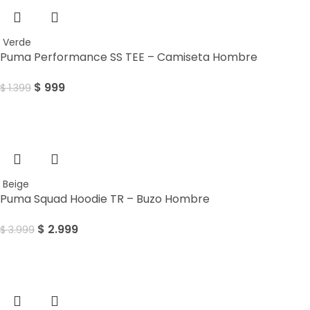
Verde
Puma Performance SS TEE – Camiseta Hombre
$
999
$
1.399
Sale
Beige
Puma Squad Hoodie TR – Buzo Hombre
$
2.999
$
3.999
Sale