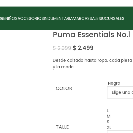
RE
NIÑOS
ACCESORIOS
INDUMENTARIA
MARCAS
SALE!
SUCURSALES
Puma Essentials No.
$
2.499
$
2.999
Desde calzado hasta ropa, cada pieza
y la moda.
Negro
COLOR
L
M
S
TALLE
XL