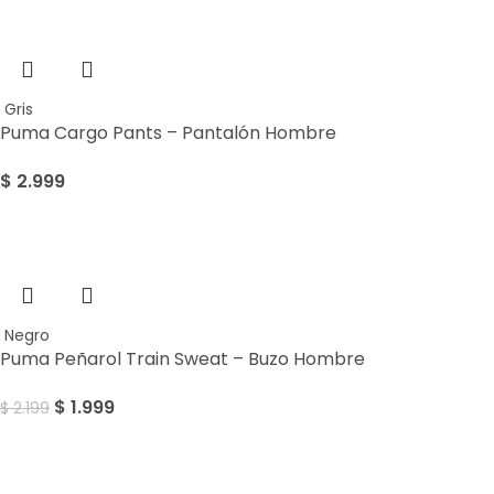
Gris
Puma Cargo Pants – Pantalón Hombre
$
2.999
Sale
Negro
Puma Peñarol Train Sweat – Buzo Hombre
$
1.999
$
2.199
Sale