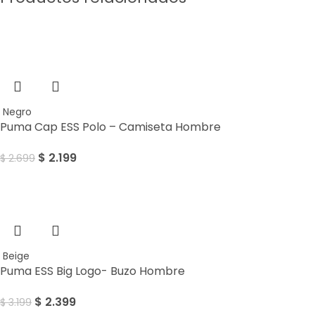
Sale
Negro
Puma Cap ESS Polo – Camiseta Hombre
$
2.199
$
2.699
Sale
Beige
Puma ESS Big Logo- Buzo Hombre
$
2.399
$
3.199