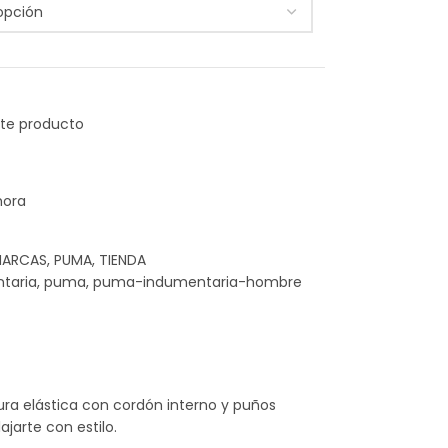
hora
ARCAS
,
PUMA
,
TIENDA
taria
,
puma
,
puma-indumentaria-hombre
ura elástica con cordón interno y puños
jarte con estilo.