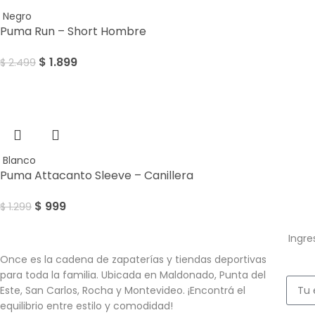
Negro
Puma Run – Short Hombre
$
1.899
$
2.499
Sale
Blanco
Puma Attacanto Sleeve – Canillera
$
999
$
1.299
Ingre
Once es la cadena de zapaterías y tiendas deportivas
para toda la familia. Ubicada en Maldonado, Punta del
Este, San Carlos, Rocha y Montevideo. ¡Encontrá el
equilibrio entre estilo y comodidad!