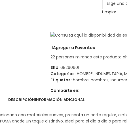
Limpiar
Agregar a Favoritos
22
personas mirando este producto a
SKU:
68260601
Categorías:
HOMBRE
,
INDUMENTARIA
,
M
Etiquetas:
hombre
,
hombres
,
indumen
Comparte en:
DESCRIPCIÓN
INFORMACIÓN ADICIONAL
cionado con materiales suaves, presenta un corte regular, cint
MA añade un toque distintivo. Ideal para el día a día o para rela