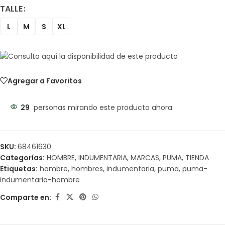
TALLE
L
M
S
XL
Agregar a Favoritos
29
personas mirando este producto ahora
SKU:
68461630
Categorías:
HOMBRE
,
INDUMENTARIA
,
MARCAS
,
PUMA
,
TIENDA
Etiquetas:
hombre
,
hombres
,
indumentaria
,
puma
,
puma-
indumentaria-hombre
Comparte en: