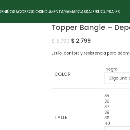
RE
NIÑOS
ACCESORIOS
INDUMENTARIA
MARCAS
SALE!
SUCURSALES
Topper Bangle – Dep
$
2.799
$
3.799
Estilo, confort y resistencia para ac
Negro
COLOR
35
36
37
38
TALLE
39
40