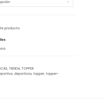
lles
ora
RCAS
,
TIENDA
,
TOPPER
eportivo
,
deportivos
,
topper
,
topper-