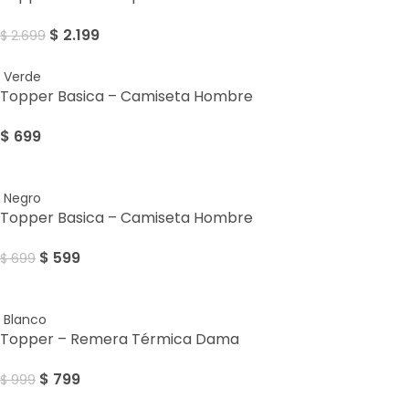
$
2.199
$
2.699
Verde
Topper Basica – Camiseta Hombre
$
699
Sale
Negro
Topper Basica – Camiseta Hombre
$
599
$
699
Sale
Blanco
Topper – Remera Térmica Dama
$
799
$
999