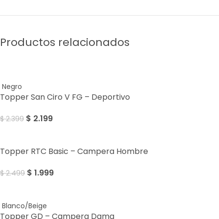
Productos relacionados
Sale
Negro
Topper San Ciro V FG – Deportivo
$
2.199
$
2.399
Sale
Topper RTC Basic – Campera Hombre
$
1.999
$
2.499
Sale
Blanco/Beige
Topper GD – Campera Dama