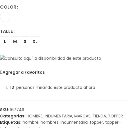
COLOR
TALLE
L
M
S
XL
Agregar a Favoritos
13
personas mirando este producto ahora
SKU:
167749
Categorías:
HOMBRE
,
INDUMENTARIA
,
MARCAS
,
TIENDA
,
TOPPER
Etiquetas:
hombre
,
hombres
,
indumentaria
,
topper
,
topper-