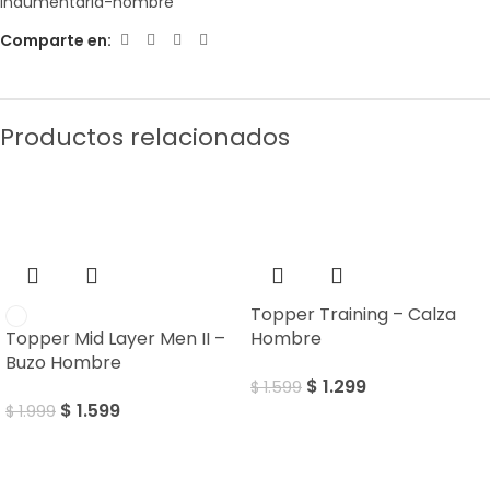
indumentaria-hombre
Comparte en:
Productos relacionados
SALE
SALE
Topper Training – Calza
Hombre
Topper Mid Layer Men II –
Buzo Hombre
$
1.299
$
1.599
$
1.599
$
1.999