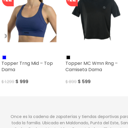
SALE
SALE
Topper Trng Mid – Top
Topper MC Wmn Rng –
Dama
Camiseta Dama
$
999
$
599
$
1.299
$
899
Once es la cadena de zapaterías y tiendas deportivas par
toda la familia. Ubicada en Maldonado, Punta del Este, San