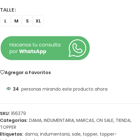
TALLE
L
M
S
XL
Agregar a Favoritos
34
personas mirando este producto ahora
SKU:
166379
Categorías:
DAMA
,
INDUMENTARIA
,
MARCAS
,
ON SALE
,
TIENDA
,
TOPPER
Etiquetas:
dama
,
indumentaria
,
sale
,
topper
,
topper-