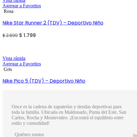
Vista rápida
Agregar a Favoritos
Rosa
Nike Star Runner 2 (TDV) – Deportivo Niño
$
1.799
$
2.699
Sale
Vista rápida
Agregar a Favoritos
Gris
Nike Pico 5 (TDV) – Deportivo Niño
$
1.599
$
2.399
Once es la cadena de zapaterías y tiendas deportivas para
toda la familia. Ubicada en Maldonado, Punta del Este, San
Carlos, Rocha y Montevideo. ¡Encontrá el equilibrio entre
estilo y comodidad!
Quiénes somos
In