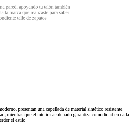
TOPPER
una pared, apoyando tu talón también
UMBRO
ta la marca que realizaste para saber
ondiente talle de zapatos
UNDER
ARMOUR
VANS
VUDALFOR
ZAXY
derno, presentan una capellada de material sintético resistente,
idad, mientras que el interior acolchado garantiza comodidad en cada
rder el estilo.