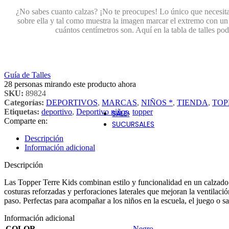
BOCCATO
¿No sabes cuanto calzas? ¡No te preocupes! Lo único que necesita
CARTAGO
sobre ella y tal como muestra la imagen marcar el extremo con un l
cuántos centímetros son. Aquí en la tabla de talles po
CHANCE
CONVERSE
CROCS
Guía de Talles
28
personas mirando este producto ahora
DISNEY
SKU:
89824
Categorías:
DEPORTIVOS
,
MARCAS
,
NIÑOS *
,
TIENDA
,
TOP
Etiquetas:
deportivo
,
Deportivo niños
,
topper
SALE!
Comparte en:
SUCURSALES
Descripción
Información adicional
Descripción
Las Topper Terre Kids combinan estilo y funcionalidad en un calzado i
costuras reforzadas y perforaciones laterales que mejoran la ventilaci
paso. Perfectas para acompañar a los niños en la escuela, el juego o sali
Información adicional
COLOR
Negro