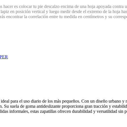
HAVAIANAS
s hacer es colocar tu pie descalzo encima de una hoja apoyada contra 
LOMBARDINO
OLYMPIKUS
HEAD
apiz en posición vertical y luego medir desde el extremo de la hoja has
M
OSADA
drás encontrar la correlación entre tu medida en centímetros y su corresp
IPANEMA
MARVEL
PADDOCK
JANSPORT
MAXIMUM
PANAMA JACK
KAPPA
MAYRA
PICCADILLY
KIDS CLUB
MIKAELA
PUMA
PER
deal para el uso diario de los más pequeños. Con un diseño urbano y mo
ón. Su suela de goma antideslizante proporciona gran tracción y estabil
das informales, estas zapatillas ofrecen durabilidad y versatilidad sin pe