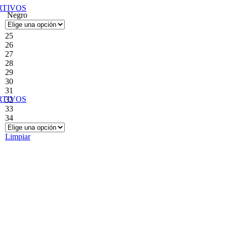
RTIVOS
Negro
25
26
27
28
29
30
31
RTIVOS
32
33
34
Limpiar
DURAL
LAS OREIRO
MORMAII
CKO UNLTD.
LE GROUPE
NEW
BALANCE
FREEWAY
LEVE
COMFORT
NEW ERA
GOAL
LINCOLN’S
NIKE