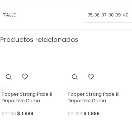
TALLE
35
,
36
,
37
,
38
,
39
,
40
Productos relacionados
SALE
SALE
Topper Strong Pace II –
Topper Strong Pace III –
Deportivo Dama
Deportivo Dama
$
1.899
$
1.899
$
2.299
$
2.799