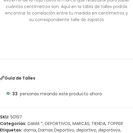
extremo de la hoja hasta la marca que realizaste para saber
cuántos centímetros son. Aquí en la tabla de talles podrás
encontrar la correlación entre tu medida en centímetros y
su correspondiente talle de zapatos
Guía de Talles
33
personas mirando este producto ahora
SKU:
50197
Categorías:
DAMA *
,
DEPORTIVOS
,
MARCAS
,
TIENDA
,
TOPPER
Etiquetas:
dama
,
Damas Deportivo
,
deportivo
,
deportivos
,