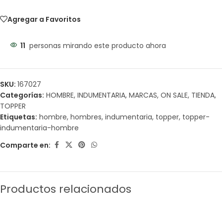
Agregar a Favoritos
11
personas mirando este producto ahora
SKU:
167027
Categorías:
HOMBRE
,
INDUMENTARIA
,
MARCAS
,
ON SALE
,
TIENDA
,
TOPPER
Etiquetas:
hombre
,
hombres
,
indumentaria
,
topper
,
topper-
indumentaria-hombre
Comparte en:
Productos relacionados
SALE
SALE