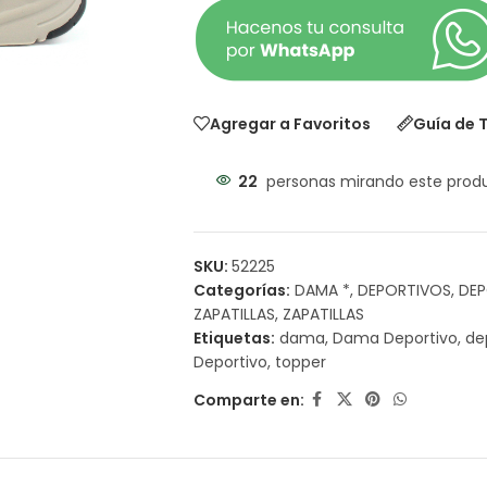
Agregar a Favoritos
Guía de T
22
personas mirando este prod
SKU:
52225
Categorías:
DAMA *
,
DEPORTIVOS
,
DEP
ZAPATILLAS
,
ZAPATILLAS
Etiquetas:
dama
,
Dama Deportivo
,
de
Deportivo
,
topper
Comparte en: