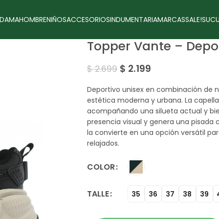
DAMA
HOMBRE
NIÑOS
ACCESORIOS
INDUMENTARIA
MARCAS
SALE!
SUCU
Topper Vante – Depo
$
2.199
$
2.699
Deportivo unisex en combinación de n
estética moderna y urbana. La capell
acompañando una silueta actual y bien
presencia visual y genera una pisada c
la convierte en una opción versátil pa
relajados.
COLOR
TALLE
35
36
37
38
39