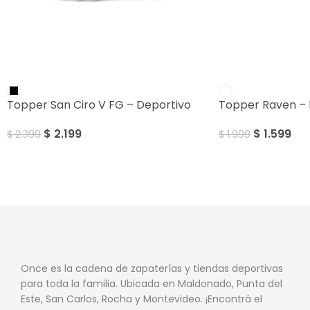
SALE
SALE
Topper San Ciro V FG – Deportivo
Topper Raven – 
$
2.199
$
1.599
$
2.399
$
1.999
Once es la cadena de zapaterías y tiendas deportivas
para toda la familia. Ubicada en Maldonado, Punta del
Este, San Carlos, Rocha y Montevideo. ¡Encontrá el