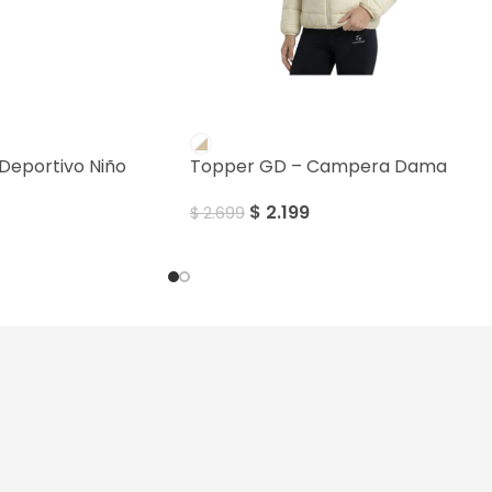
SALE
Deportivo Niño
Topper GD – Campera Dama
$
2.199
$
2.699