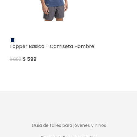
SALE
SALE
Topper Basica – Camiseta Hombre
Topper Pro Fl
Dama
$
599
$
699
$
1.899
$
2.299
Guía de talles para jóvenes y niños