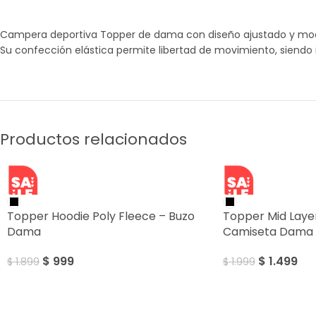
Campera deportiva Topper de dama con diseño ajustado y moder
Su confección elástica permite libertad de movimiento, siendo 
Productos relacionados
SALE
SALE
Topper Hoodie Poly Fleece – Buzo
Topper Mid Laye
Dama
Camiseta Dama
$
999
$
1.499
$
1.899
$
1.999