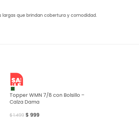
 largas que brindan cobertura y comodidad.
SALE
Topper WMN 7/8 con Bolsillo –
Calza Dama
$
999
$
1.499