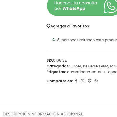
Agregar a Favoritos
8
personas mirando este produ
SKU:
168132
Categorías:
DAMA
,
INDUMENTARIA
,
MA
Etiquetas:
dama
,
indumentaria
,
toppe
Comparte en:
DESCRIPCIÓN
INFORMACIÓN ADICIONAL