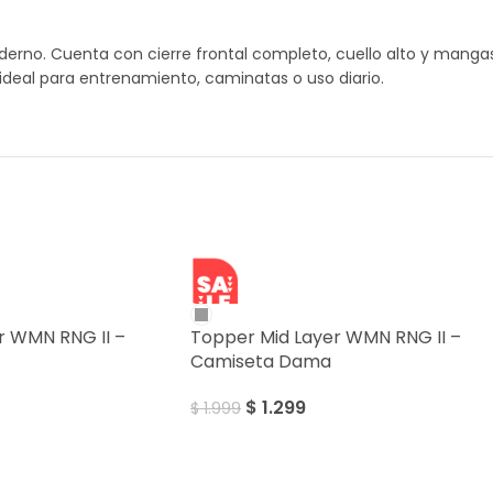
no. Cuenta con cierre frontal completo, cuello alto y mangas
ideal para entrenamiento, caminatas o uso diario.
SALE
r WMN RNG II –
Topper Mid Layer WMN RNG II –
Camiseta Dama
$
1.299
$
1.999