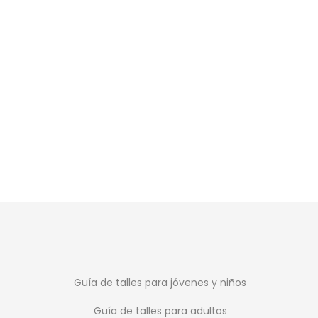
SALE
Topper Short 
Short Dama
$
999
$
1.499
Guía de talles para jóvenes y niños
Guía de talles para adultos