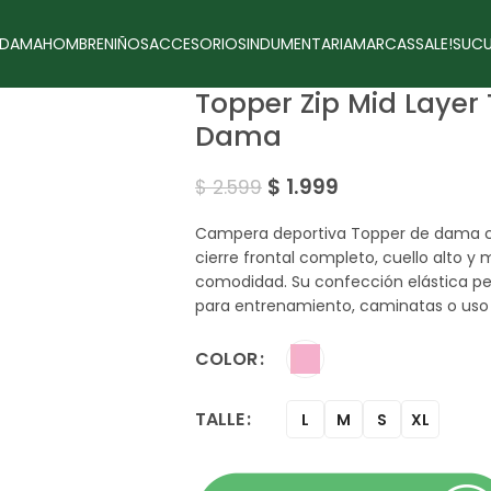
DAMA
HOMBRE
NIÑOS
ACCESORIOS
INDUMENTARIA
MARCAS
SALE!
SUCU
Topper Zip Mid Layer
Dama
$
1.999
$
2.599
Campera deportiva Topper de dama c
cierre frontal completo, cuello alto y
comodidad. Su confección elástica per
para entrenamiento, caminatas o uso d
COLOR
TALLE
L
M
S
XL