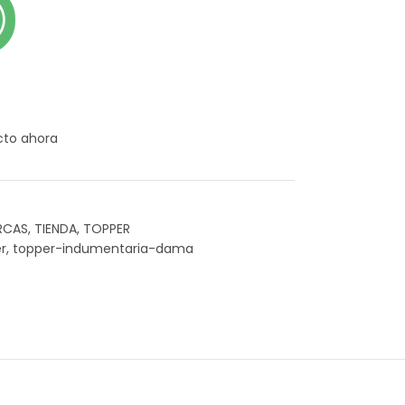
cto ahora
RCAS
,
TIENDA
,
TOPPER
r
,
topper-indumentaria-dama