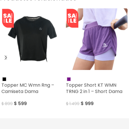
SALE
SALE
Topper MC Wmn Rng –
Topper Short KT WMN
Camiseta Dama
TRNG 2 in 1 – Short Dama
$
599
$
999
$
899
$
1.499