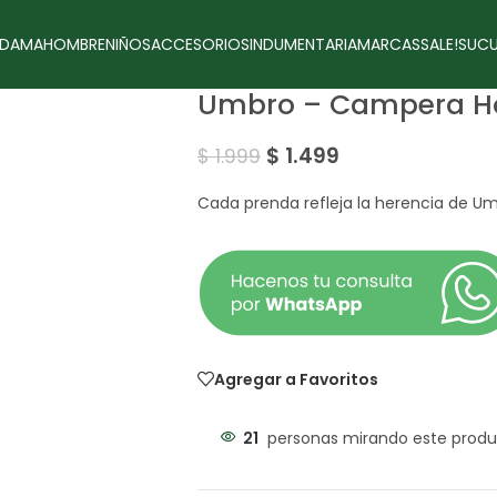
DAMA
HOMBRE
NIÑOS
ACCESORIOS
INDUMENTARIA
MARCAS
SALE!
SUCU
Umbro – Campera 
$
1.499
$
1.999
Cada prenda refleja la herencia de Um
Agregar a Favoritos
21
personas mirando este produ