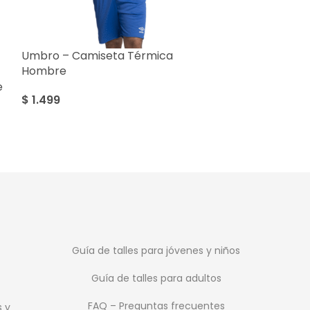
Umbro – Camiseta Térmica
Umbro Futbol
Hombre
$
599
e
$
1.499
Guía de talles para jóvenes y niños
Guía de talles para adultos
FAQ – Preguntas frecuentes
s y