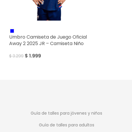
SALE
SALE
Umbro Camiseta de Juego Oficial
Umbro Basic J
Away 2 2025 JR – Camiseta Niño
$
1.199
$
1.599
$
1.999
$
3.299
Guía de talles para jóvenes y niños
Guía de talles para adultos