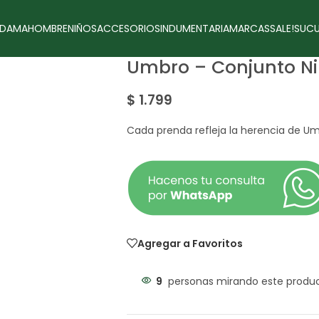
DAMA
HOMBRE
NIÑOS
ACCESORIOS
INDUMENTARIA
MARCAS
SALE!
SUCU
Umbro – Conjunto N
$
1.799
Cada prenda refleja la herencia de Um
Agregar a Favoritos
9
personas mirando este produ