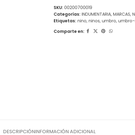
SKU:
00200700019
Categorías:
INDUMENTARIA
,
MARCAS
,
N
Etiquetas:
nino
,
ninos
,
umbro
,
umbro-
Comparte en:
DESCRIPCIÓN
INFORMACIÓN ADICIONAL