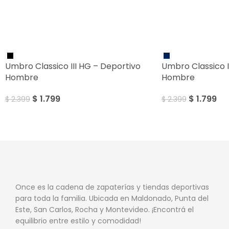
SALE
SALE
Umbro Classico III HG – Deportivo
Umbro Classico I
Hombre
Hombre
$
1.799
$
1.799
$
2.399
$
2.399
Once es la cadena de zapaterías y tiendas deportivas
para toda la familia. Ubicada en Maldonado, Punta del
Este, San Carlos, Rocha y Montevideo. ¡Encontrá el
equilibrio entre estilo y comodidad!