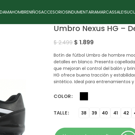
DAMA
HOMBRE
NIÑOS
ACCESORIOS
INDUMENTARIA
MARCAS
SALE!
SUCU
Umbro Nexus HG – D
$
1.899
$
2.499
Botín de fútbol Umbro de hombre mod
detalles en blanco. Presenta capellad
que mejoran el control del balón y b
HG ofrece buena tracción y estabilid
sintético. Ideal para entrenamientos y 
COLOR
TALLE
38
39
40
41
42