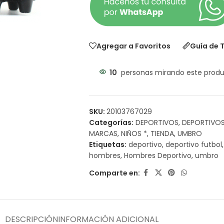
Agregar a Favoritos
Guía de T
10
personas mirando este prod
SKU:
20103767029
Categorías:
DEPORTIVOS
,
DEPORTIVOS
MARCAS
,
NIÑOS *
,
TIENDA
,
UMBRO
Etiquetas:
deportivo
,
deportivo futbol
,
hombres
,
Hombres Deportivo
,
umbro
Comparte en:
DESCRIPCIÓN
INFORMACIÓN ADICIONAL