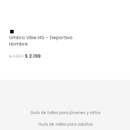
SALE
SALE
Umbro Vibe HG – Deportivo
Umbro Classico
Hombre
Hombre
$
2.199
$
1.799
$
2.999
$
2.399
Guía de talles para jóvenes y niños
Guía de talles para adultos