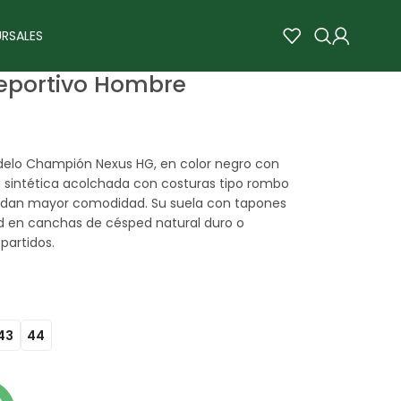
RSALES
eportivo Hombre
elo Champión Nexus HG, en color negro con
a sintética acolchada con costuras tipo rombo
rindan mayor comodidad. Su suela con tapones
ad en canchas de césped natural duro o
partidos.
43
44