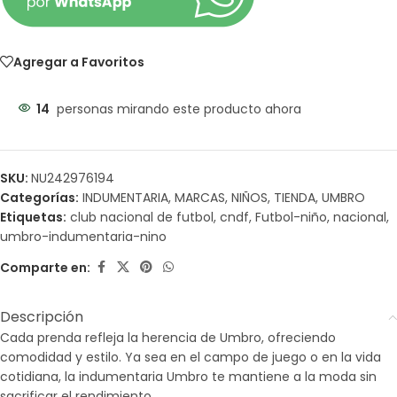
Agregar a Favoritos
14
personas mirando este producto ahora
SKU:
NU242976194
Categorías:
INDUMENTARIA
,
MARCAS
,
NIÑOS
,
TIENDA
,
UMBRO
Etiquetas:
club nacional de futbol
,
cndf
,
Futbol-niño
,
nacional
,
umbro-indumentaria-nino
Comparte en:
Descripción
Cada prenda refleja la herencia de Umbro, ofreciendo
comodidad y estilo. Ya sea en el campo de juego o en la vida
cotidiana, la indumentaria Umbro te mantiene a la moda sin
sacrificar el rendimiento.