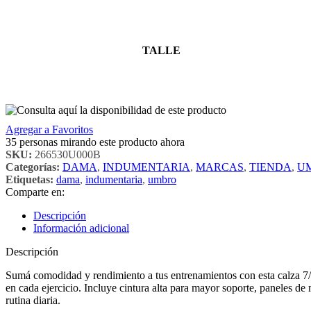
TALLE
Agregar a Favoritos
35
personas mirando este producto ahora
SKU:
266530U000B
Categorías:
DAMA
,
INDUMENTARIA
,
MARCAS
,
TIENDA
,
U
Etiquetas:
dama
,
indumentaria
,
umbro
Comparte en:
Descripción
Información adicional
Descripción
Sumá comodidad y rendimiento a tus entrenamientos con esta calza 7/8
en cada ejercicio. Incluye cintura alta para mayor soporte, paneles de ma
rutina diaria.