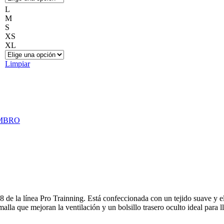
HAVAIANAS
L
HEAD
M
IPANEMA
S
JANSPORT
XS
KAPPA
XL
KIDS CLUB
DURAL
Limpiar
ECKO UNLTD.
FREEWAY
GOAL
HAVAIANAS
HEAD
IPANEMA
MBRO
JANSPORT
KAPPA
KIDS CLUB
LAS OREIRO
LE GROUPE
LEVE COMFORT
LINCOLN’S
LOMBARDINO
M
 de la línea Pro Trainning. Está confeccionada con un tejido suave y el
MARVEL
lla que mejoran la ventilación y un bolsillo trasero oculto ideal para lle
MAXIMUM
MAYRA