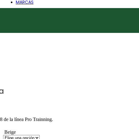
MARCAS
ADIDAS
ARENA
AZALEIA
BARBIE
BOCCATO
CARTAGO
CHANCE
CONVERSE
CROCS
DISNEY
ADIDAS
ARENA
AZALEIA
BARBIE
BOCCATO
a
CARTAGO
CHANCE
CONVERSE
CROCS
DISNEY
 de la línea Pro Trainning.
DURAL
ECKO UNLTD.
FREEWAY
Beige
GOAL