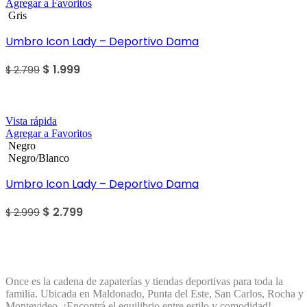
Agregar a Favoritos
Gris
Umbro Icon Lady – Deportivo Dama
$
1.999
$
2.799
Sale
Vista rápida
Agregar a Favoritos
Negro
Negro/Blanco
Umbro Icon Lady – Deportivo Dama
$
2.799
$
2.999
Once es la cadena de zapaterías y tiendas deportivas para toda la
familia. Ubicada en Maldonado, Punta del Este, San Carlos, Rocha y
Montevideo. ¡Encontrá el equilibrio entre estilo y comodidad!