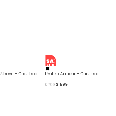
SALE
 Sleeve – Canillera
Umbro Armour – Canillera
$
599
$
799