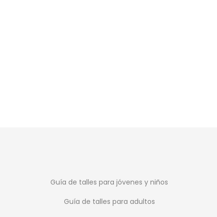
SALE
Nike Phantom
Deportivo Ho
$
4.49
$
6.499
Guía de talles para jóvenes y niños
Guía de talles para adultos