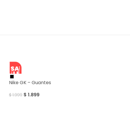
SALE
Nike GK – Guantes
$
1.899
$
1.999