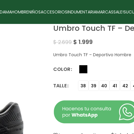
DAMA
HOMBRE
NIÑOS
ACCESORIOS
INDUMENTARIA
MARCAS
SALE!
SUCU
Umbro Touch TF – D
$
1.999
$
2.699
Umbro Touch TF – Deportivo Hombre
COLOR
TALLE
38
39
40
41
42