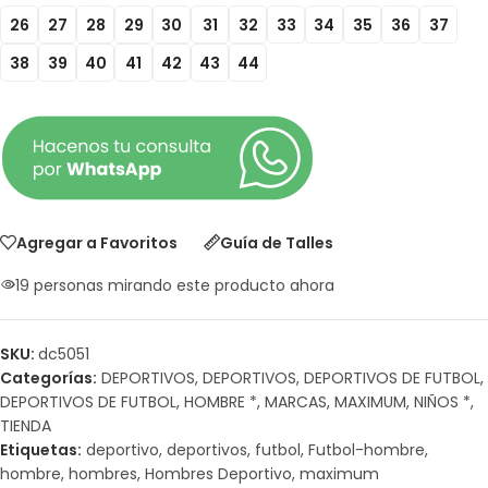
26
27
28
29
30
31
32
33
34
35
36
37
38
39
40
41
42
43
44
Agregar a Favoritos
Guía de Talles
19
personas mirando este producto ahora
SKU:
dc5051
Categorías:
DEPORTIVOS
,
DEPORTIVOS
,
DEPORTIVOS DE FUTBOL
,
DEPORTIVOS DE FUTBOL
,
HOMBRE *
,
MARCAS
,
MAXIMUM
,
NIÑOS *
,
TIENDA
Etiquetas:
deportivo
,
deportivos
,
futbol
,
Futbol-hombre
,
hombre
,
hombres
,
Hombres Deportivo
,
maximum