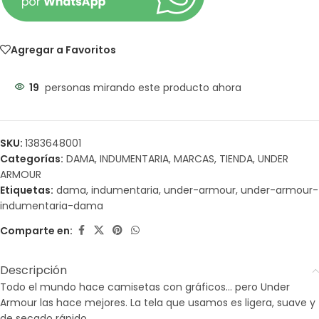
Agregar a Favoritos
19
personas mirando este producto ahora
SKU:
1383648001
Categorías:
DAMA
,
INDUMENTARIA
,
MARCAS
,
TIENDA
,
UNDER
ARMOUR
Etiquetas:
dama
,
indumentaria
,
under-armour
,
under-armour-
indumentaria-dama
Comparte en:
Descripción
Todo el mundo hace camisetas con gráficos… pero Under
Armour las hace mejores. La tela que usamos es ligera, suave y
de secado rápido.