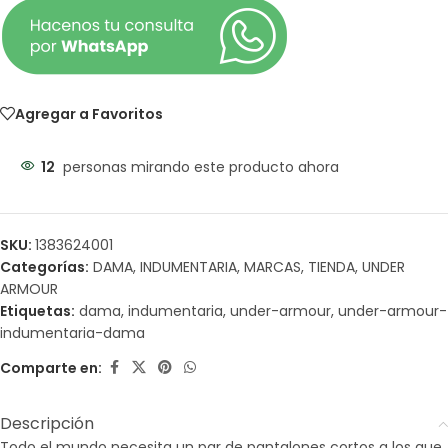
Agregar a Favoritos
12
personas mirando este producto ahora
SKU:
1383624001
Categorías:
DAMA
,
INDUMENTARIA
,
MARCAS
,
TIENDA
,
UNDER
ARMOUR
Etiquetas:
dama
,
indumentaria
,
under-armour
,
under-armour-
indumentaria-dama
Comparte en:
Descripción
Todo el mundo necesita un par de pantalones cortos a los que