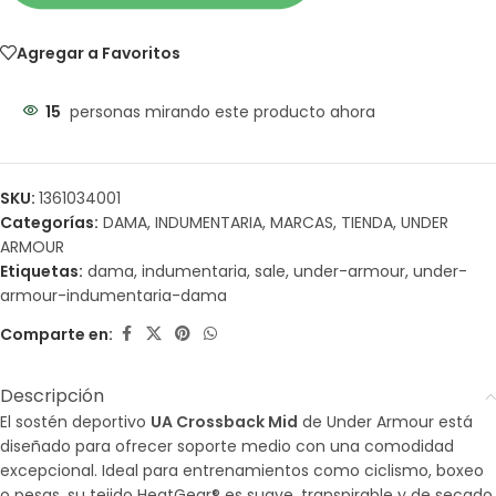
Agregar a Favoritos
15
personas mirando este producto ahora
SKU:
1361034001
Categorías:
DAMA
,
INDUMENTARIA
,
MARCAS
,
TIENDA
,
UNDER
ARMOUR
Etiquetas:
dama
,
indumentaria
,
sale
,
under-armour
,
under-
armour-indumentaria-dama
Comparte en:
Descripción
El sostén deportivo
UA Crossback Mid
de Under Armour está
diseñado para ofrecer soporte medio con una comodidad
excepcional. Ideal para entrenamientos como ciclismo, boxeo
o pesas, su tejido HeatGear® es suave, transpirable y de secado