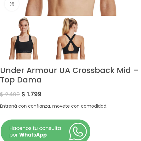
Amplía la Imagen
Under Armour UA Crossback Mid –
Top Dama
$
1.799
$
2.499
Entrená con confianza, movete con comodidad.